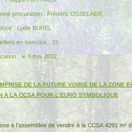
onné procuration : Frédéric OSSELAER,
éance : Lydie BUREL
llers en exercice : 15
cation : le 9 mai 2022
EMPRISE DE LA FUTURE VOIRIE DE LA ZONE
N A LA CCSA POUR L’EURO SYMBOLIQUE
pose à l’assemblée de vendre à la CCSA 4291 m² de