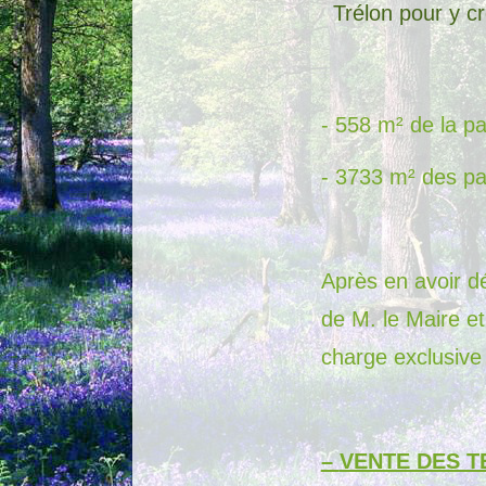
Trélon pour y c
- 558 m² de la 
- 3733 m² des p
Après en avoir d
de M. le Maire et
charge exclusiv
–
VENTE DES T