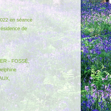
 2022 en séance
présidence de
KER - FOSSÉ,
elphine
AUX,