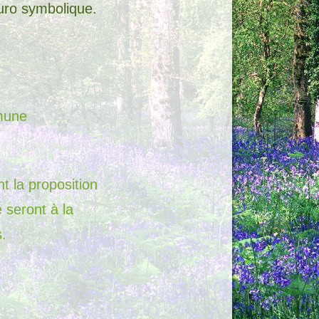
euro symbolique.
mune
t la proposition
 seront à la
.