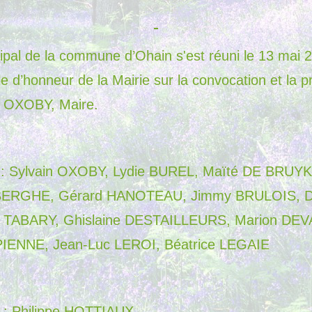
ipal de la commune d’Ohain s'est réuni le 13 mai
lle d’honneur de la Mairie sur la convocation et la 
n OXOBY, Maire.
s : Sylvain OXOBY, Lydie BUREL, Maïté DE BRUY
BERGHE, Gérard HANOTEAU, Jimmy BRULOIS, D
 TABARY, Ghislaine DESTAILLEURS, Marion DEV
IENNE, Jean-Luc LEROI, Béatrice LEGAIE
 : Philippe HOTTIAUX