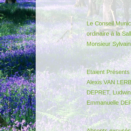
Le Conseil Munic
ordinaire à la Sa
Monsieur Sylvai
Etaient Présent
Alexis VAN LER
DEPRET, Ludwin
Emmanuelle DEP
Absents excusés