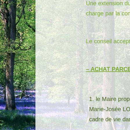
Une extension du 
charge par la c
Le conseil accept
–
ACHAT PARCE
le Maire pro
Marie-Josée LOI
cadre de vie dan