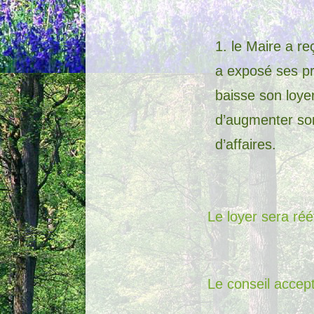
le Maire a re
a exposé ses pr
baisse son loye
d’augmenter son
d’affaires.
Le loyer sera ré
Le conseil accept