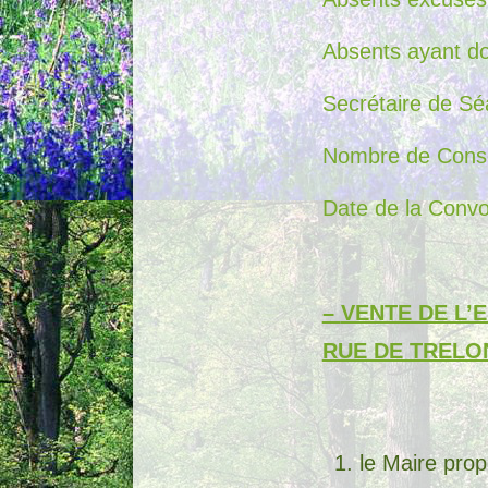
Absents ayant d
Secrétaire de S
Nombre de Consei
Date de la Convo
–
VENTE DE L’
RUE DE TRELO
le Maire pro