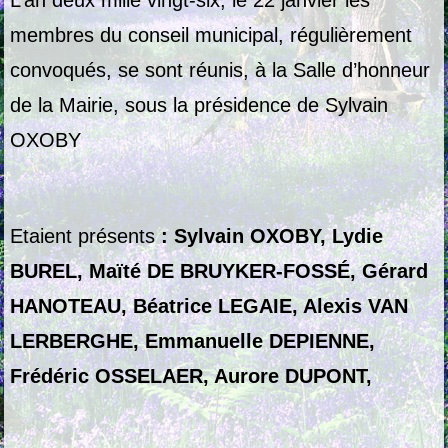
L’an deux mille vingt-six, le 22 janvier les
membres du conseil municipal, régulièrement
convoqués, se sont réunis, à la Salle d’honneur
de la Mairie, sous la présidence de Sylvain
OXOBY
Etaient présents
: Sylvain OXOBY, Lydie
BUREL, Maïté DE BRUYKER-FOSSÉ, Gérard
HANOTEAU, Béatrice LEGAIE, Alexis VAN
LERBERGHE, Emmanuelle DEPIENNE,
Frédéric OSSELAER, Aurore DUPONT,