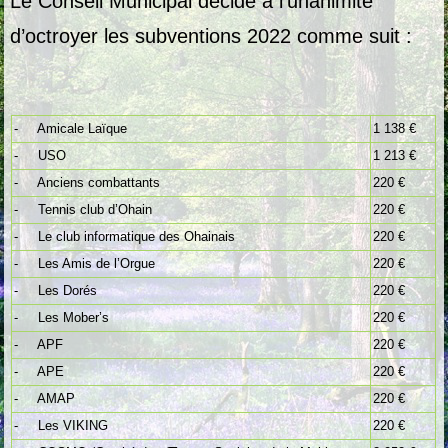
Le Conseil Municipal décide à l’unanimité
d’octroyer les subventions 2022 comme suit :
- Amicale Laïque
1 138 €
- USO
1 213 €
- Anciens combattants
220 €
- Tennis club d’Ohain
220 €
- Le club informatique des Ohainais
220 €
- Les Amis de l’Orgue
220 €
- Les Dorés
220 €
- Les Mober’s
220 €
- APF
220 €
- APE
220 €
- AMAP
220 €
- Les VIKING
220 €