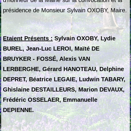
d’honneur de la Mairie sur la convocation et la
présidence de Monsieur Sylvain OXOBY, Maire.
Etaient Présents :
Sylvain OXOBY, Lydie
BUREL, Jean-Luc LEROI, Maïté DE
BRUYKER - FOSSÉ, Alexis VAN
LERBERGHE, Gérard HANOTEAU, Delphine
DEPRET, Béatrice LEGAIE, Ludwin TABARY,
Ghislaine DESTAILLEURS, Marion DEVAUX,
Frédéric OSSELAER, Emmanuelle
DEPIENNE.