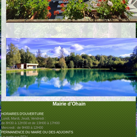
Mairie d'Ohain
HORAIRES D'OUVERTURE
Lundi, Mardi, Jeudi, Vendredi :
de 8H30 à 12H30 et de 13H00 à 17H00
Mercredi : de 9H00 à 12H00
PERMANENCE DU MAIRE OU DES
ADJOINTS
Le matin sur RDV