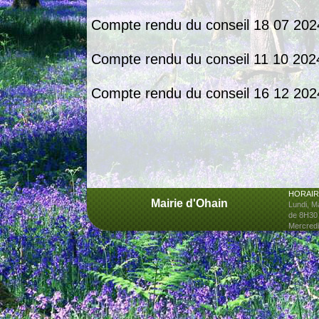
C
ompte rendu du conseil 18 07 202
Compte rendu du conseil 11 10 202
C
ompte rendu du conseil 16 12 202
HORAIR
Mairie d'Ohain
Lundi, Ma
de 8H30
Mercredi