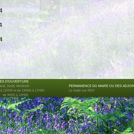
4
4
4
ES D'OUVERTURE
rdi, Jeudi, Vendredi :
PERMANENCE DU MAIRE OU DES
ADJOI
 à 12H30 et de 13H00 à 17H00
Le matin sur RDV
 : de 9H00 à 12H00