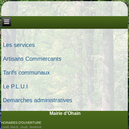
Les services
Artisans Commercants
Tarifs communaux
Le P.L.U.I
Demarches administratives
Mairie d'Ohain
HORAIRES D'OUVERTURE
Lundi, Mardi, Jeudi, Vendredi :