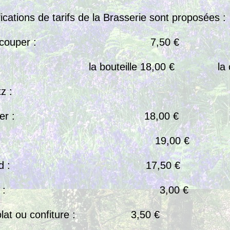
cations de tarifs de la Brasserie sont proposées :
on à découper : 7,50 €
 : la bouteille 18,00 € la coup
nt Lorentz : la coupe
du boucher : 18,00 €
ecôte : 19,00 €
 cabillaud : 17,50 €
 au sucre : 3,00 €
ocolat ou confiture : 3,50 €