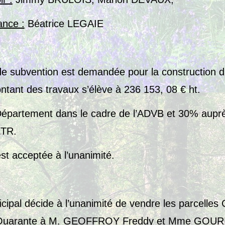
ance :
Béatrice LEGAIE
 subvention est demandée pour la construction d’
ntant des travaux s’élève à 236 153, 08 € ht.
partement dans le cadre de l’ADVB et 30% auprès
ETR.
t acceptée à l’unanimité.
cipal décide à l’unanimité de vendre les parcelles
s Quarante à M. GEOFFROY Freddy et Mme GOUR