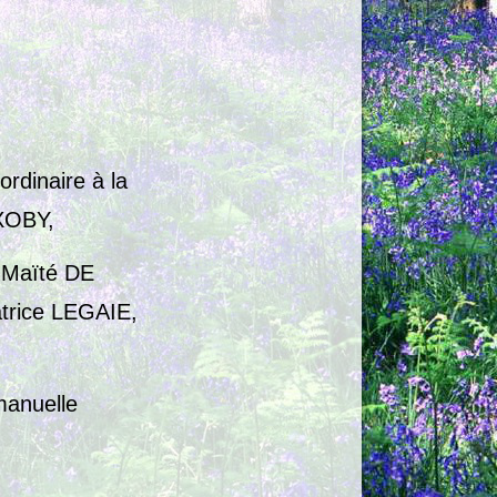
rdinaire à la
OXOBY,
 Maïté DE
rice LEGAIE,
anuelle