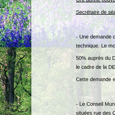
Secrétaire de sé
- Une demande de
technique. Le mo
50% auprès du Dé
le cadre de la D
Cette demande es
- Le Conseil Muni
situées rue de