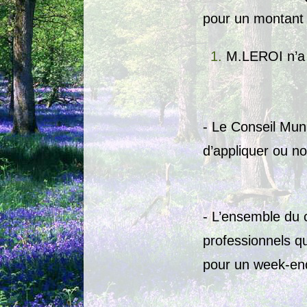
pour un montant 
M.LEROI n’a 
- Le Conseil Muni
d’appliquer ou n
- L’ensemble du c
professionnels q
pour un week-en