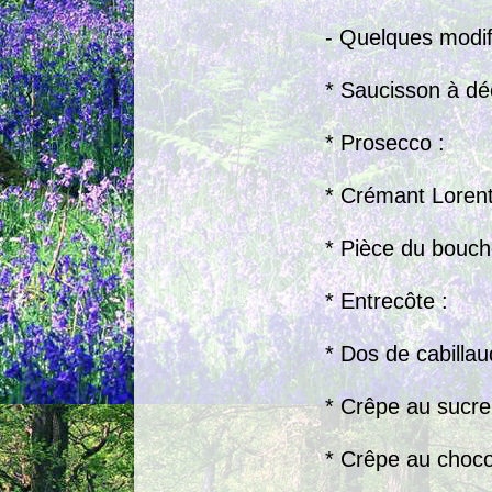
- Quelques modifi
* Sauciss
* Prosecco
* Créma
* Pièce 
* Entr
* Dos de
* Crêpe
* Crêpe au ch