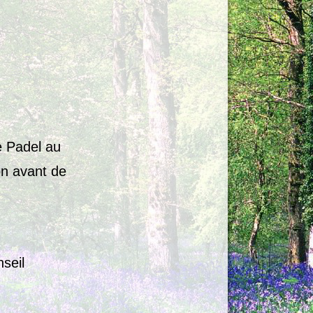
e Padel au
on avant de
seil