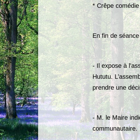
* Crêpe co
En fin de séance
- Il expose à l’a
Hututu. L’assembl
prendre une déci
- M. le Maire ind
communautaire.