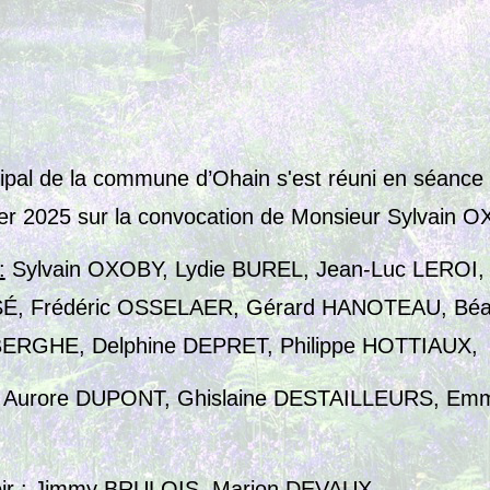
ipal de la commune d’Ohain s'est réuni en séance o
vier 2025 sur la convocation de Monsieur Sylvain 
:
Sylvain OXOBY, Lydie BUREL, Jean-Luc LEROI,
 Frédéric OSSELAER, Gérard HANOTEAU, Béat
BERGHE, Delphine DEPRET, Philippe HOTTIAUX,
Aurore DUPONT, Ghislaine DESTAILLEURS, Emm
r :
Jimmy BRULOIS, Marion DEVAUX,